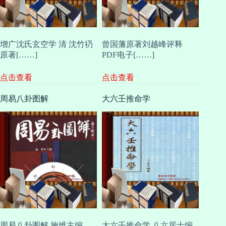
增广沈氏玄空学 清 沈竹礽
曾国藩原著刘越峰评释
原著[……]
PDF电子[……]
点击查看
点击查看
周易八卦图解
大六壬推命学
周易八卦图解 施维主编
大六壬推命学 八六居士编