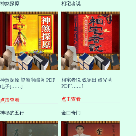
神煞探原
相宅者说
神煞探原 梁湘润编著 PDF
相宅者说 魏宪田 黎光著
PDF[……]
电子[……]
点击查看
点击查看
神秘的五行
金口奇门