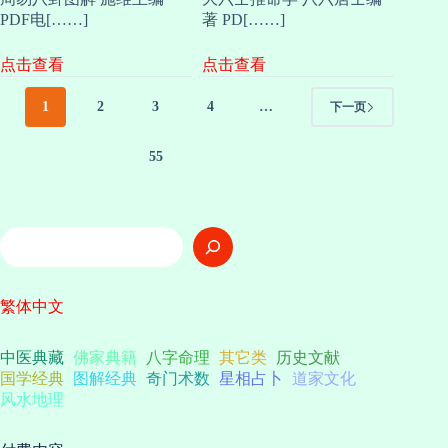
PDF电[……]
著 PD[……]
点击查看
点击查看
1
2
3
4
…
下一页
55
搜
索
繁体中文
中医典藏
佛家典籍
八字命理
其它类
历史文献
国学经典
图解经典
奇门术数
星相占卜
道家文化
风水地理