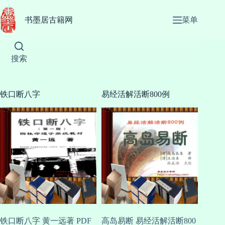
跳
至
书墨居古籍网
菜单
内
容
搜索
铁口断八字
易经活解活断800例
铁口断八字 黄一远著 PDF
高岛易断 易经活解活断800