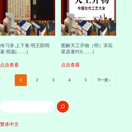
传习录.上下卷.明王阳明
图解天工开物（明）宋应
著.明嘉[……]
星原著PD[……]
点击查看
点击查看
1
2
3
4
5
下一页
搜
索
繁体中文