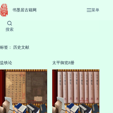
跳
至
书墨居古籍网
菜单
内
容
搜索
标签：
历史文献
盐铁论
太平御览8册