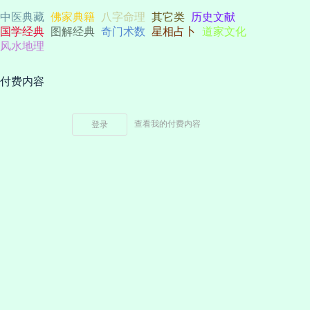
中医典藏
佛家典籍
八字命理
其它类
历史文献
国学经典
图解经典
奇门术数
星相占卜
道家文化
风水地理
付费内容
查看我的付费内容
登录
特别申明：本站资源均来自互联网，文件仅用于学习与研究，不得用于商业或
非法用途。 若内容涉及版权或隐私，请联系我们处理！
Copyright © 2021-
2026
书墨居
- Based on
Wordpress
-
联系我们