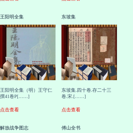
王阳明全集
东坡集
王阳明全集（明）王守仁
东坡集.四十卷.存二十三
撰41卷P[……]
卷.宋.[……]
点击查看
点击查看
解放战争图志
傅山全书