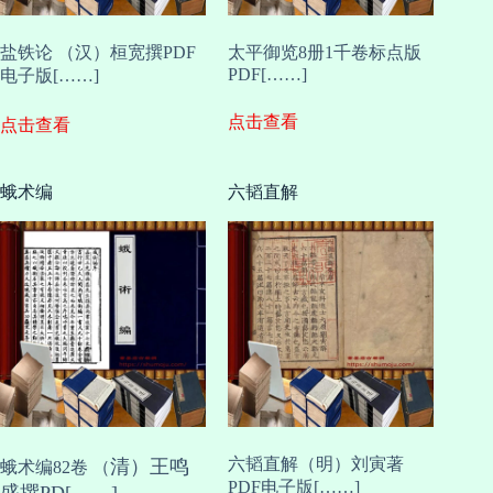
盐铁论 （汉）桓宽撰PDF
太平御览8册1千卷标点版
PDF[……]
电子版[……]
点击查看
点击查看
蛾术编
六韬直解
六韬直解（明）刘寅著
清
）
王鸣
蛾术编82卷 （
PDF电子版[……]
盛撰PD[……]