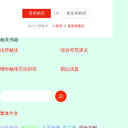
登录购买
OR
免登录购买
如已付费购买，请
登录
或
免登录验证
相关书籍
法符秘法
综合符咒讲义
增补秘传万法归宗
阴山法笈
搜
索
繁体中文
中医典藏
佛家典籍
八字命理
其它类
历史文献