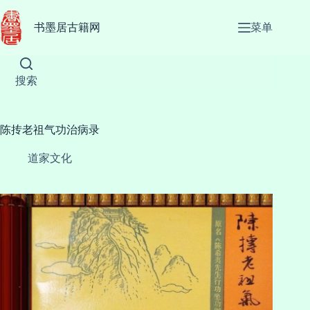
跳
至
书墨居古籍网
菜单
内
容
搜索
陈抟老祖气功治病录
道家文化