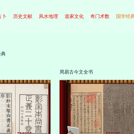
占卜
历史文献
风水地理
道家文化
奇门术数
国学经
经典
周易古今文全书