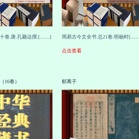
卷.唐.孔颖达撰.[……]
周易古今文全书 总21卷.明杨时[……
点击查看
（16卷）
郁离子