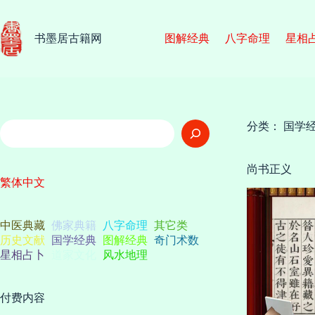
跳
至
内
书墨居古籍网
图解经典
八字命理
星相
容
搜
分类：
国学
索
尚书正义
繁体中文
中医典藏
佛家典籍
八字命理
其它类
历史文献
国学经典
图解经典
奇门术数
星相占卜
道家文化
风水地理
付费内容