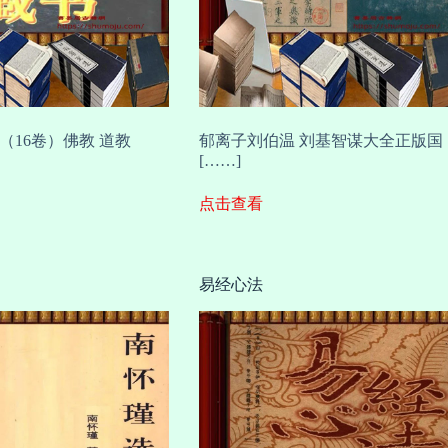
（16卷）佛教 道教
郁离子刘伯温 刘基智谋大全正版国
[……]
点击查看
易经心法