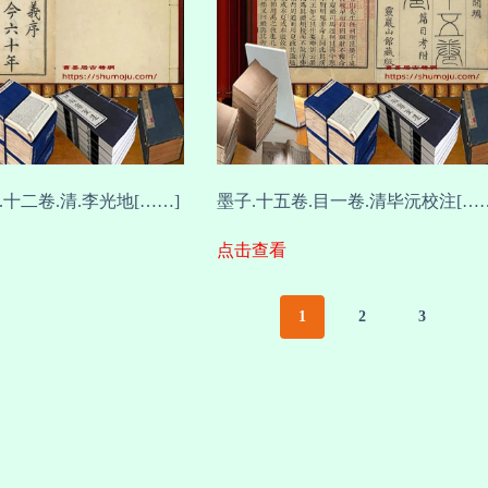
十二卷.清.李光地[……]
墨子.十五卷.目一卷.清毕沅校注[……
点击查看
1
2
3