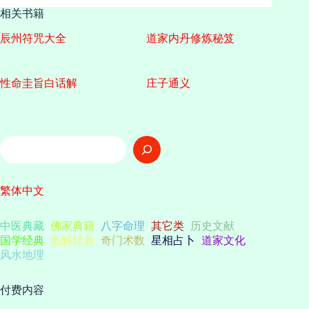
相关书籍
辰州符咒大全
道家内丹修炼秘笈
性命圭旨白话解
庄子通义
搜
索
繁体中文
中医典藏
佛家典籍
八字命理
其它类
历史文献
国学经典
图解经典
奇门术数
星相占卜
道家文化
风水地理
付费内容