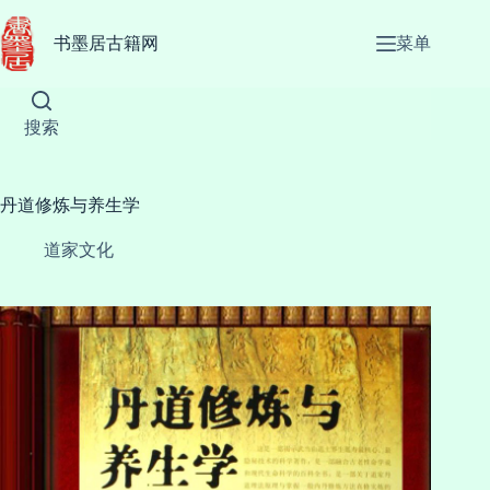
跳
至
书墨居古籍网
菜单
内
容
搜索
丹道修炼与养生学
道家文化