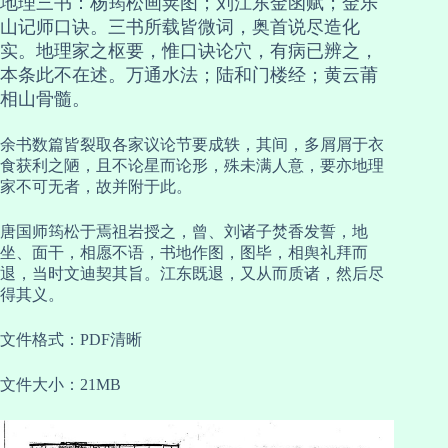
地理三书：杨筠松画荚图；刘江东金函赋；金乐
山记师口诀。三书所载皆微词，奥首说尽造化
实。地理家之枢要，惟口诀论穴，有病已辨之，
本条此不在述。万通水法；陆和门楼经；黄云莆
相山骨髓。
余书数篇皆裂取各家议论节要成轶，其间，多屑屑于衣
食获利之陋，且不论星而论形，殊未满人意，要亦地理
家不可无者，故并附于此。
唐国师筠松于焉祖岩授之，曾、刘诸子焚香发誓，地
坐、面干，相愿不语，书地作图，图毕，相舆礼拜而
退，当时文迪契其旨。江东既退，又从而质诸，然后尽
得其义。
文件格式：PDF清晰
文件大小：21MB