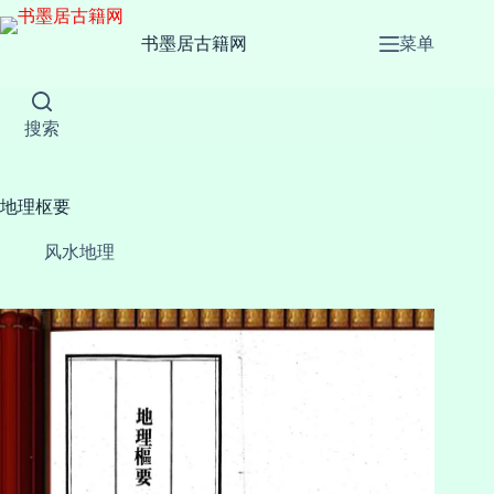
跳
至
书墨居古籍网
菜单
内
容
搜索
地理枢要
风水地理