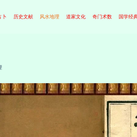
占卜
历史文献
风水地理
道家文化
奇门术数
国学经
理