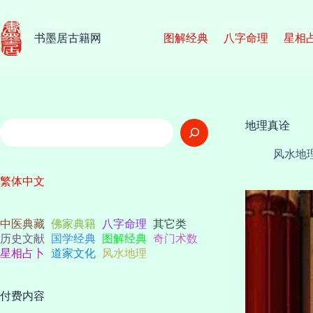
跳
至
内
书墨居古籍网
图解经典
八字命理
星相
容
搜
地理真诠
索
风水地
繁体中文
中医典藏
佛家典籍
八字命理
其它类
历史文献
国学经典
图解经典
奇门术数
星相占卜
道家文化
风水地理
付费内容