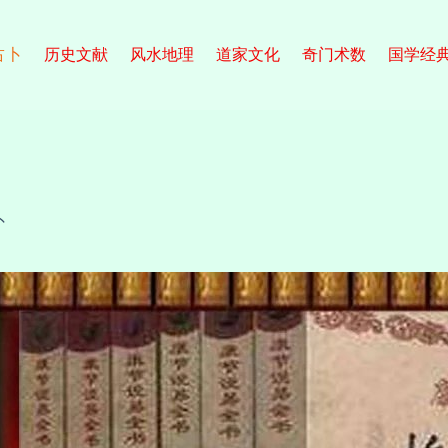
占卜
历史文献
风水地理
道家文化
奇门术数
国学经
卜