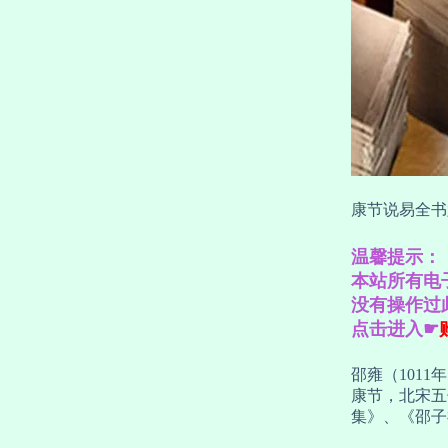
康节说易全书
温馨提示：
本站所有电
没有操作过
点击进入☛
邵雍（101
康节，北宋五
集》、《邵子