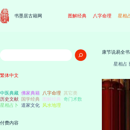
跳
至
内
书墨居古籍网
图解经典
八字命理
星相
容
搜
康节说易全书
索
星相占
繁体中文
中医典藏
佛家典籍
八字命理
其它类
历史文献
国学经典
图解经典
奇门术数
星相占卜
道家文化
风水地理
付费内容