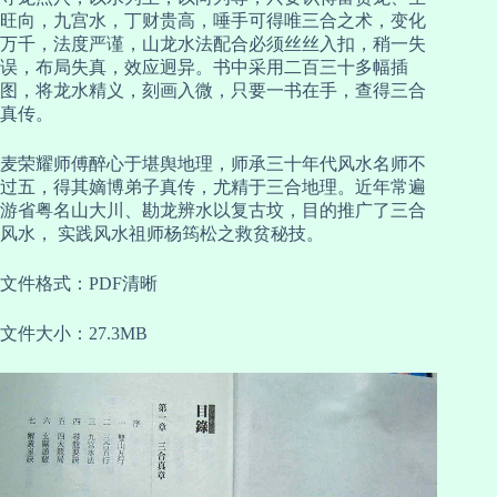
旺向，九宫水，丁财贵高，唾手可得唯三合之术，变化
万千，法度严谨，山龙水法配合必须丝丝入扣，稍一失
误，布局失真，效应迥异。书中采用二百三十多幅插
图，将龙水精义，刻画入微，只要一书在手，查得三合
真传。
麦荣耀师傅醉心于堪舆地理，师承三十年代风水名师不
过五，得其嫡博弟子真传，尤精于三合地理。近年常遍
游省粤名山大川、勘龙辨水以复古坟，目的推广了三合
风水， 实践风水祖师杨筠松之救贫秘技。
文件格式：PDF清晰
文件大小：27.3MB