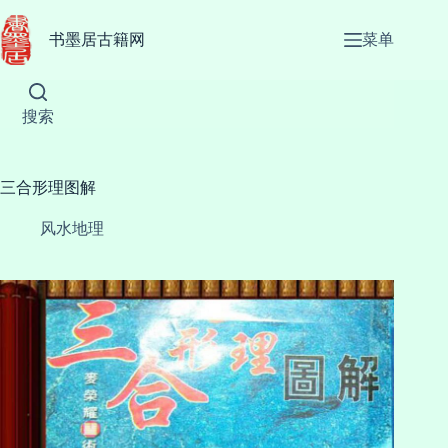
跳
至
书墨居古籍网
菜单
内
容
搜索
三合形理图解
风水地理