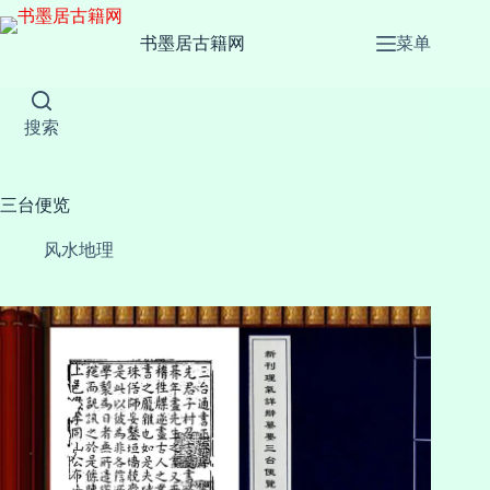
跳
至
书墨居古籍网
菜单
内
容
搜索
三台便览
风水地理