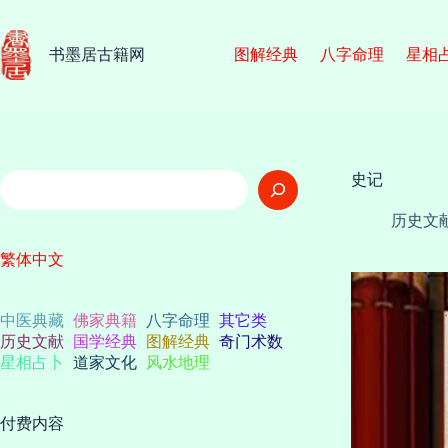
跳
至
内
书墨居古籍网
图解经典
八字命理
星相
容
搜
史记
索
历史文
繁体中文
中医典藏
佛家典籍
八字命理
其它类
历史文献
国学经典
图解经典
奇门术数
星相占卜
道家文化
风水地理
付费内容