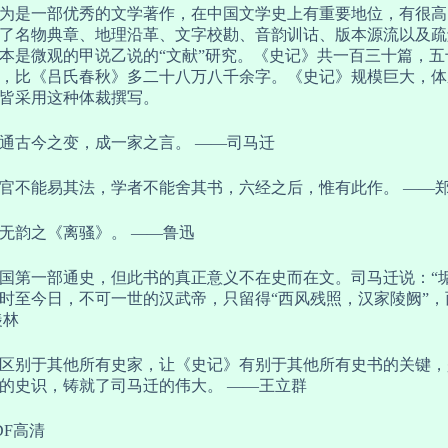
为是一部优秀的文学著作，在中国文学史上有重要地位，有很高
了名物典章、地理沿革、文字校勘、音韵训诂、版本源流以及疏
本是微观的甲说乙说的“文献”研究。《史记》共一百三十篇，
，比《吕氏春秋》多二十八万八千余字。《史记》规模巨大，体
皆采用这种体裁撰写。
通古今之变，成一家之言。 ——司马迁
官不能易其法，学者不能舍其书，六经之后，惟有此作。 ——
无韵之《离骚》。 ——鲁迅
国第一部通史，但此书的真正意义不在史而在文。司马迁说：“
时至今日，不可一世的汉武帝，只留得“西风残照，汉家陵阙”，
羡林
区别于其他所有史家，让《史记》有别于其他所有史书的关键，
的史识，铸就了司马迁的伟大。 ——王立群
DF高清