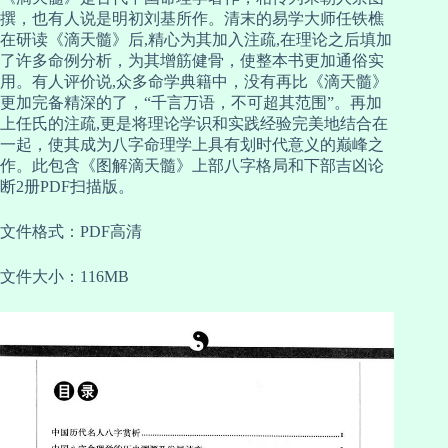
撰，也有人说是明初刘基所作。清末的易学大师任铁樵
在研读《滴天髓》后,精心为其加入注疏,在理论之后填加
了许多命例分析，为其增筋健骨，使整本书更加通俗实
用。有人评价说,众多命学典籍中，没有再比《滴天髓》
更加完备精深的了，“千言万语，不可超其范围”。再加
上任氏的注疏,更是将理论学识和实践经验完美地结合在
一起，使其成为八字命理学上具有划时代意义的巅峰之
作。此包含《图解滴天髓》上部八字格局和下部吉凶论
断2册PDF扫描版。
文件格式：PDF高清
文件大小：116MB