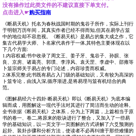
没有操作过此类文件的不建议直接下单支付。
点击进入☛
购买指南
《断易天机》托名为春秋战国时期的鬼谷子所作，实际上刊行
于明朝万历年间，其真实作者已经不得而知,但其在易学占筮
中的地位却不容忽视。《断易天机》是易占的集大成之作，它
集古代易学大师、卜名家代表作于一体,其特色主要体现在以
下几个方面:
1.内容权威:书中收录了周文王、姜子牙、鬼谷子、孙膑、张
良、京房、诸葛亮、郭璞、李淳风、袁天罡、李虚中、邵雍等
卜筮宗师关于易占的专门论述，内容珍贵而权威。
2.体系完整:此书既有易占入门级的基础知识，又有较为高深的
ト筮专论，由浅入深,循序渐进,是将易理与筮有机结合的典
范。
《图解易经六十四卦·断易天机》即以《断易天机》为底本编
辑而成，用图解这一现代手法对其进行了简洁而生动的诠释。
全书依据《断易天机》之体系，分为上下两篇，上篇相当于原
书的卷一、卷二,将原来的歌诀进行了整合，又加入了一些易
学的基础知识，以一页文字一页图解的方式讲解了六爻预测的
起卦、装卦步骤和分析方法，使读者不必再纠缠于那些难懂的