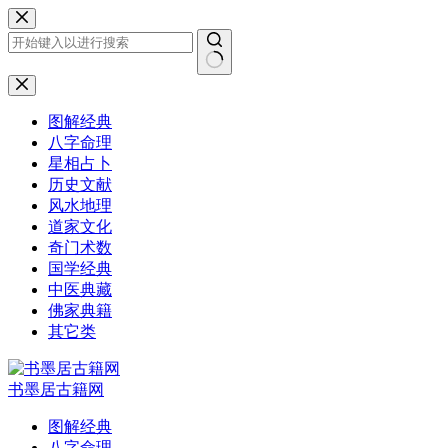
跳
至
内
容
无
结
图解经典
果
八字命理
星相占卜
历史文献
风水地理
道家文化
奇门术数
国学经典
中医典藏
佛家典籍
其它类
书墨居古籍网
图解经典
八字命理