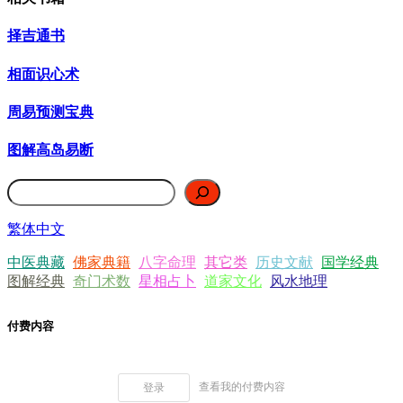
择吉通书
相面识心术
周易预测宝典
图解高岛易断
搜索
繁体中文
中医典藏
佛家典籍
八字命理
其它类
历史文献
国学经典
图解经典
奇门术数
星相占卜
道家文化
风水地理
付费内容
查看我的付费内容
登录