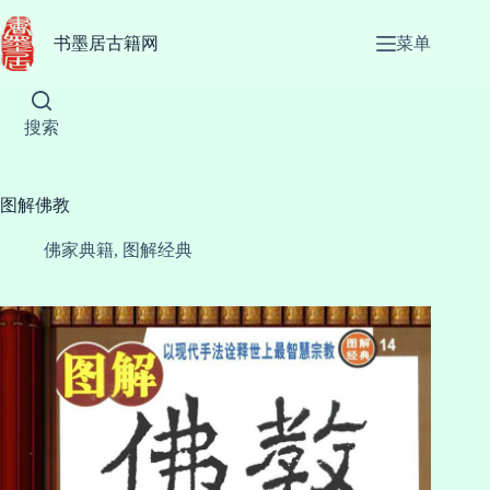
跳
至
书墨居古籍网
菜单
内
容
搜索
图解佛教
佛家典籍
,
图解经典