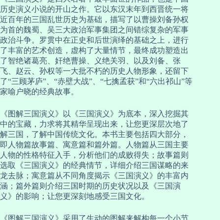
历史演义小说的开山之作。它以东汉末年到西晋统一将
近百年的三国乱世历史为基础，描写了以曹操刘备孙权
为首的魏蜀、吴三大政治军事集团之间错综复杂的军事
政治斗争。罗贯中在正史和后世演绎的基础之上，进行
了丰富的艺术创造，虚构了大量情节，最终成功塑造出
了智绝诸葛亮、奸绝曹操、义绝关羽、以及刘备、张
飞、赵云、孙权等一大批不朽的历史人物形象，还留下
了“三顾茅庐”、“赤壁大战”、“七擒孟获”和“六出祁山”等
家喻户晓的经典故事。
《图解三国演义》以《三国演义》为底本，深入挖掘其
中的宝藏，力求将其精华呈现出来，让您更深层次地了
解三国，了解中国传统文化。本书主要包括四大部分，
即人物篇故事篇、寓意篇和篇外篇。人物篇从三国主要
人物的性格特征入手，分析他们的成败得失；故事篇则
选取《三国演义》的经典情节，详细介绍三国谋略的来
龙去脉；寓意篇从不同角度揭示《三国演义》的丰富内
涵；篇外篇则介绍三国时期的历史状况以及《三国演
义》的影响；让您更深刻地感受三国文化。
《图解三国演义》采用了生动的图解来解构每一个小节