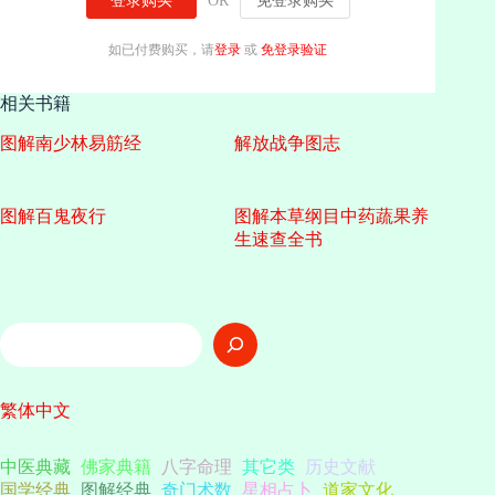
登录购买
OR
免登录购买
如已付费购买，请
登录
或
免登录验证
相关书籍
图解南少林易筋经
解放战争图志
图解百鬼夜行
图解本草纲目中药蔬果养
生速查全书
搜
索
繁体中文
中医典藏
佛家典籍
八字命理
其它类
历史文献
国学经典
图解经典
奇门术数
星相占卜
道家文化