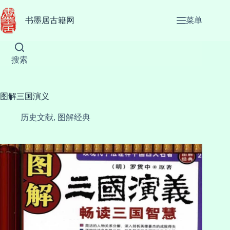
跳
至
书墨居古籍网
菜单
内
容
搜索
图解三国演义
历史文献
,
图解经典