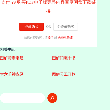
支付 ¥9 购买PDF电子版完整内容百度网盘下载链
接
登录购买
OR
免登录购买
如已付费购买，请
登录
或
免登录验证
相关书籍
图解黄帝宅经
图解阳宅十书
大六壬神应经
图解天工开物
搜
索