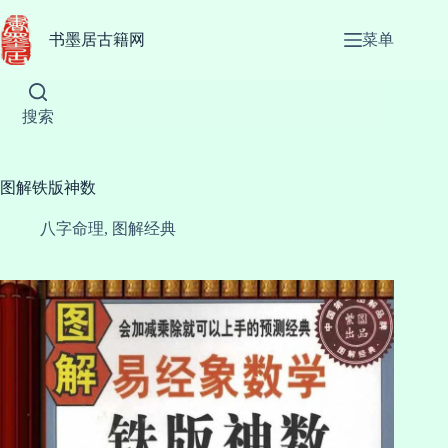
跳
至
书墨居古籍网
菜单
内
容
搜索
图解铁版神数
八字命理
,
图解经典