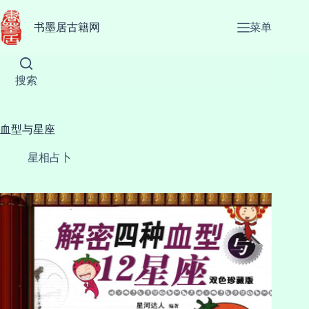
跳
至
书墨居古籍网
菜单
内
容
搜索
血型与星座
星相占卜