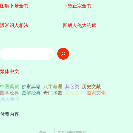
图解卜筮全书
卜筮正宗全书
潇湘识人相法
图解人伦大统赋
搜
索
繁体中文
中医典藏
佛家典籍
八字命理
其它类
历史文献
国学经典
图解经典
奇门术数
星相占卜
道家文化
风水地理
付费内容
查看我的付费内容
登录