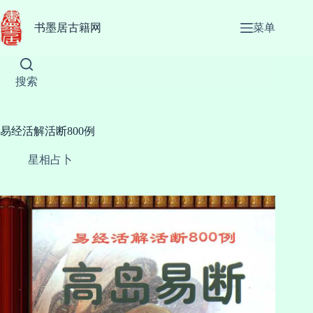
跳
至
书墨居古籍网
菜单
内
容
搜索
易经活解活断800例
星相占卜