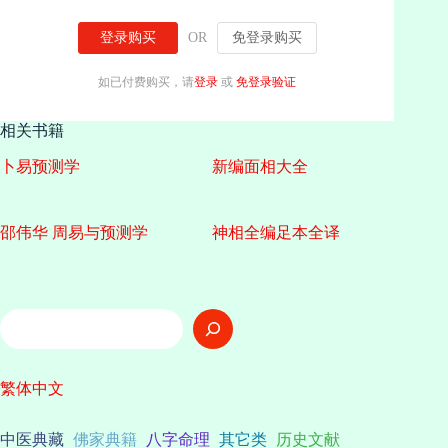
登录购买
OR
免登录购买
如已付费购买，请
登录
或
免登录验证
相关书籍
卜易预测学
新编面相大全
邵伟华 周易与预测学
神相全编足本全译
搜
索
繁体中文
中医典藏
佛家典籍
八字命理
其它类
历史文献