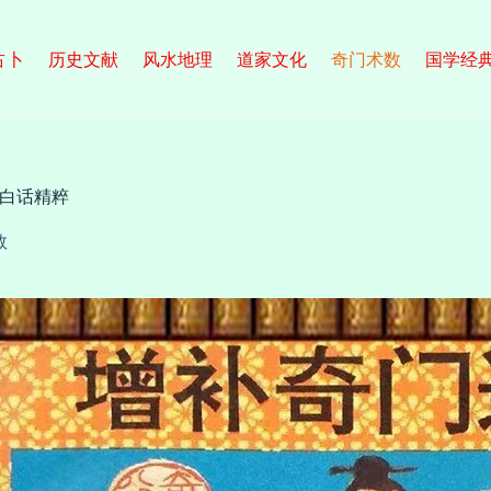
占卜
历史文献
风水地理
道家文化
奇门术数
国学经
白话精粹
数