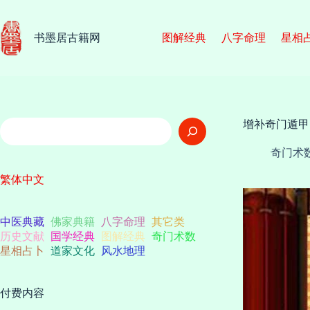
跳
至
内
书墨居古籍网
图解经典
八字命理
星相
容
搜
增补奇门遁甲
索
奇门术
繁体中文
中医典藏
佛家典籍
八字命理
其它类
历史文献
国学经典
图解经典
奇门术数
星相占卜
道家文化
风水地理
付费内容