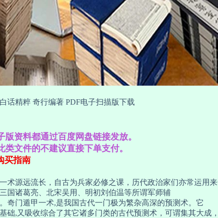
白话精粹 奇行编著 PDF电子扫描版下载
子版资料都通过百度网盘链接发放。
此类文件的不建议直接下单支付。
购买指南
一术源远流长，自古为兵家必修之课，历代政治家们亦常运用来
三国诸葛亮、北宋吴用、明初刘伯温等所谓军师辅
。奇门遁甲一术,是我国古代一门极为繁杂高深的预测术。它
基础,又吸收综合了其它诸多门类的古代预测术，可谓集其大成