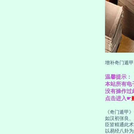
增补奇门遁甲
温馨提示：
本站所有电
没有操作过
点击进入☛
《奇门遁甲》
如汉初张良、
臣皆精通此术
以易经八卦为