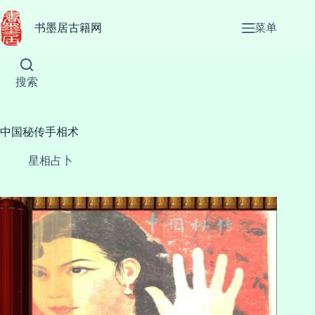
跳
至
书墨居古籍网
菜单
内
容
搜索
中国秘传手相术
星相占卜