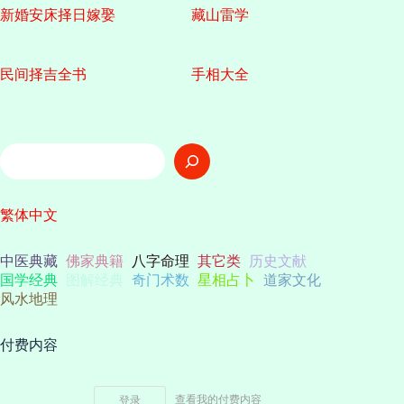
新婚安床择日嫁娶
藏山雷学
民间择吉全书
手相大全
搜
索
繁体中文
中医典藏
佛家典籍
八字命理
其它类
历史文献
国学经典
图解经典
奇门术数
星相占卜
道家文化
风水地理
付费内容
查看我的付费内容
登录