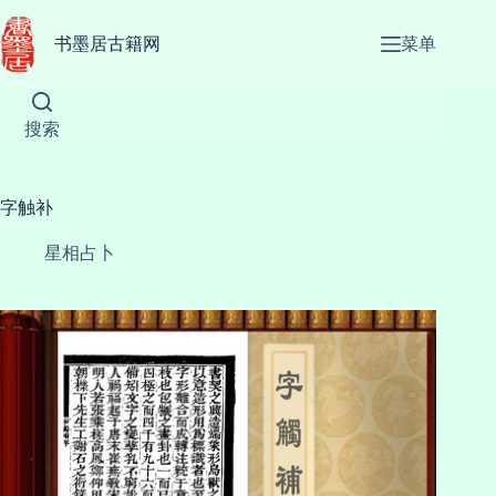
跳
至
书墨居古籍网
菜单
内
容
搜索
字触补
星相占卜