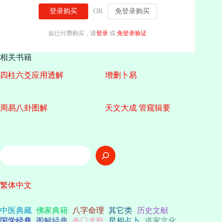
登录购买
OR
免登录购买
如已付费购买，请
登录
或
免登录验证
相关书籍
四柱六爻应用透解
增删卜易
周易八卦图解
天文大成 管窥辑要
搜
索
繁体中文
中医典藏
佛家典籍
八字命理
其它类
历史文献
国学经典
图解经典
奇门术数
星相占卜
道家文化